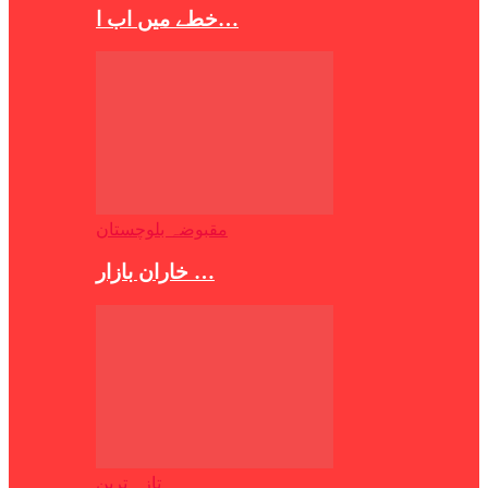
خطے میں اب ا…
مقبوضہ بلوچستان
خاران بازار …
تازہ ترین