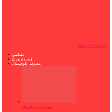
News Intervention
مضامین
فیچرز/رپورٹ
مقبوضہ بلوچستان
مقبوضہ بلوچستان