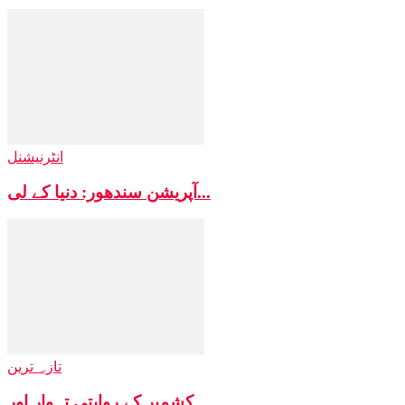
انٹرنیشنل
آپریشن سندھور: دنیا کے لی...
تازہ ترین
کشمیر کے روایتی تہوار اور...