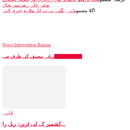
توشہ خانہ ریفرنسز بحال
اگلا مضمون
ڈیرہ بگٹی: پی پی ایل ملازم جبری لاپتہ
News Intervention Bureau
متعلقہ مضامین
زیادہ مصنف کی طرف سے
اداریہ
کشمیر کے لیے ٹرین: ریل را...