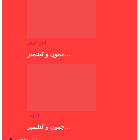
تازہ ترین
جموں و کشمیر…
اداریہ
جموں و کشمیر…
پہلہ صفحہ