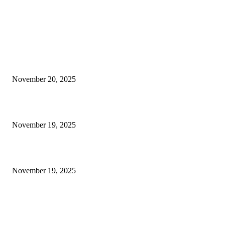
EDITOR PICKS
ر کے لیے ٹرین: ریل رابطے سے مقامی عوام کی خوشی، امید اور ترقی کا
نیا سفر
November 20, 2025
ن سندھور: دنیا کے لیے بھارت کا امن، عزم اور خودمختاری کامضبوط پیغام
November 19, 2025
پائیدار ترقی – جموں و کشمیر کے روشن مستقبل کی ضمانت
November 19, 2025
POPULAR POSTS
ر کے لیے ٹرین: ریل رابطے سے مقامی عوام کی خوشی، امید اور ترقی کا
نیا سفر