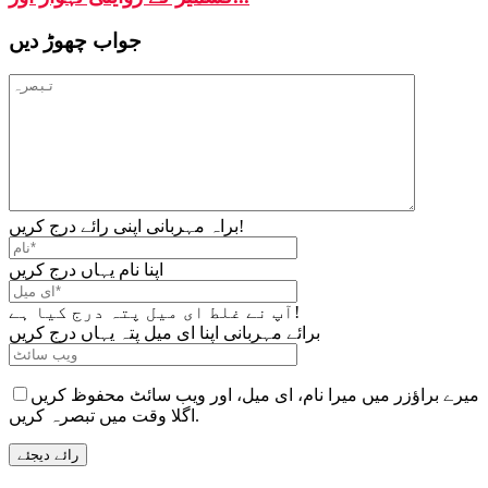
جواب چھوڑ دیں
براہ مہربانی اپنی رائے درج کریں!
اپنا نام یہاں درج کریں
آپ نے غلط ای میل پتہ درج کیا ہے!
برائے مہربانی اپنا ای میل پتہ یہاں درج کریں
میرے براؤزر میں میرا نام، ای میل، اور ویب سائٹ محفوظ کریں
اگلا وقت میں تبصرہ کریں.