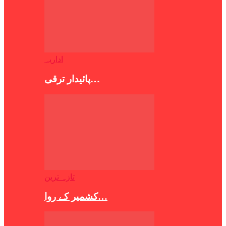
اداریہ
پائیدار ترقی…
تازہ ترین
کشمیر کے روا…