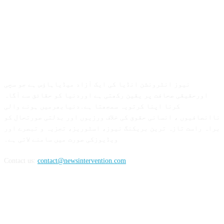
ABOUT US
نیوز انٹرونشن انڈیا کی ایک آزاد میڈیاہاؤس ہے جو سچی
اورحقیقی صحافت پر یقین رکھتی ہے اوردنیا کو حقائق سے آگاہ
کرنا اپنا کرتویہ سمجھتا ہے۔دنیابھرمیں ہونے والی
ناانصافیوں ، انسانی حقوق کی خلاف ورزیوں اور بدلتی صورتحال کو
براہ راست تازہ ترین بریکنگ نیوز، اسٹوریز، تجزیہ و تبصرے اور
ویڈیوزکی صورت میں سامنے لاتی ہے۔
Contact us:
contact@newsintervention.com
FOLLOW US