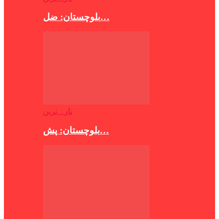
بلوچستان: ضل…
تازہ ترین
بلوچستان: پش…