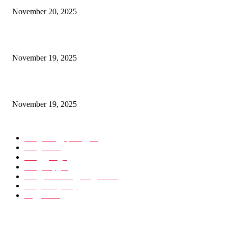
November 20, 2025
ن سندھور: دنیا کے لیے بھارت کا امن، عزم اور خودمختاری کامضبوط پیغام
November 19, 2025
پائیدار ترقی – جموں و کشمیر کے روشن مستقبل کی ضمانت
November 19, 2025
POPULAR CATEGORY
مقبوضہ بلوچستان
935
پاکستان
902
تازہ ترین
620
انٹرنیشنل
542
پاکستانی مقبوضہ کشمیر
340
ہندوستان
180
مضامین
89