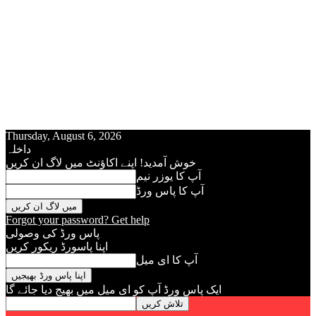
Thursday, August 6, 2026
داخلہ
خوش آمدید! اپنے اکاؤنٹ میں لاگ ان کریں
آپ کا يوزر نيم
آپ کا پاس ورڈ
Forgot your password? Get help
پاس ورڈ کی وصولی
اپنا پاسورڈ ريکور کريں
آپ کا ای میل
ایک پاس ورڈ آپ کو ای ميل ميں بھیج دیا جائے گا