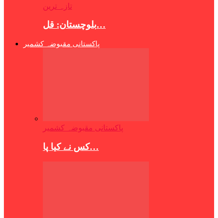
تازہ ترین
بلوچستان: قل…
پاکستانی مقبوضہ کشمیر
پاکستانی مقبوضہ کشمیر
کس نے کیا پا…