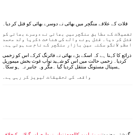
قلات کے علاقے منگچر میں بھائی نے دوسرے بھائی کو قتل کر دیا۔
تفصیلات کے مطابق منگچرمیں بھائی نے دوسرے بھائی کو
قتل کر دیا۔ قتل ہونے والے کی شناخت ذکریا ولد محمد
اعظم لانگو سکنہ مین بازار منگچر کے نام سے ہوئی ہے۔
ذرائع کا کہنا ہے کہ اسکے بڑے بھائی نے فائرنگ کرکے اس کو زخمی
کردیا۔ زخمی حالت میں اس کو شہید نواب غوث بخش میموریل
ہسپتال مستونگ منتقل کردیا گیا ۔مگر وہ جانبر نہ ہو سکا۔
واقعہ کی تحقیقات لیویز کر رہی ہے۔
گزشتہ مضمون
نیب ترامیم کالعدم: نواز، زرداری اور گیلانی کیخلاف