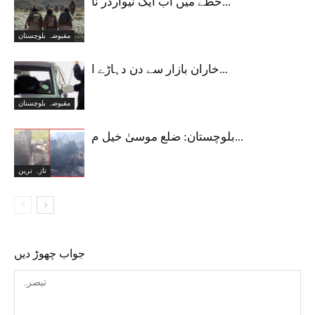
خطے میں اب ایک نیوآرڈر نا...
مقبوضہ بلوچستان
خاران بازار سے دن دہاڑے ا...
مقبوضہ بلوچستان
بلوچستان: ضلع موسیٰ خیل م...
تازہ ترین
جواب چھوڑ دیں