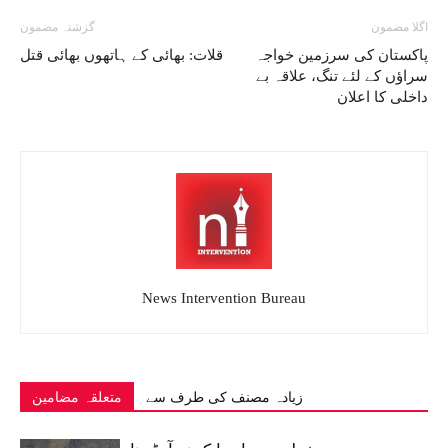
اگلا مضمون
گزشتہ مضمون
پاکستان کی سرزمین خواجہ
قلات: بھائی کے ہاتھوں بھائی قتل
سراؤں کے لئے تنگ، علاقہ بے
داخلی کا اعلان
News Intervention Bureau
زیادہ مصنف کی طرف سے
متعلقہ مضامین