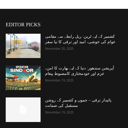
EDITOR PICKS
کشمیر کے لیے ٹرین: ریل رابطے سے مقامی
عوام کی خوشی، امید اور ترقی کا نیا سفر
November 20, 2025
آپریشن سندھور: دنیا کے لیے بھارت کا امن،
عزم اور خودمختاری کامضبوط پیغام
November 19, 2025
پائیدار ترقی – جموں و کشمیر کے روشن
مستقبل کی ضمانت
November 19, 2025