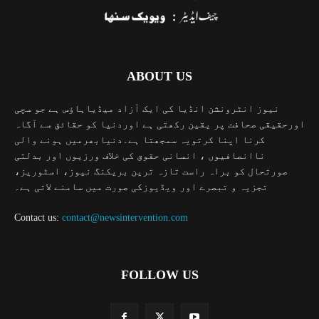
ABOUT US
نیوز انٹرونشن انڈیا کی ایک آزاد میڈیاہاؤس ہے جو سچی
اورحقیقی صحافت پر یقین رکھتی ہے اوردنیا کو حقائق سے آگاہ
کرنا اپنا کرتویہ سمجھتا ہے۔دنیابھرمیں ہونے والی
ناانصافیوں ، انسانی حقوق کی خلاف ورزیوں اور بدلتی
صورتحال کو براہ راست تازہ ترین بریکنگ نیوز، اسٹوریز،
تجزیہ و تبصرے اور ویڈیوزکی صورت میں سامنے لاتی ہے۔
Contact us:
contact@newsintervention.com
FOLLOW US