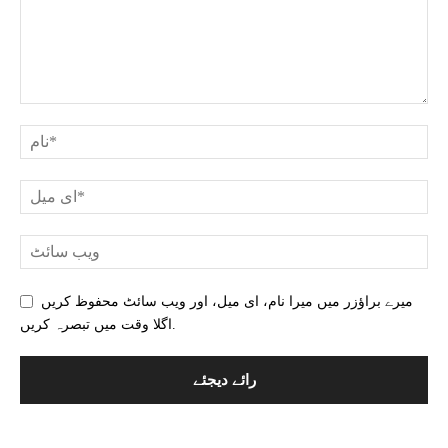
میرے براؤزر میں میرا نام، ای میل، اور ویب سائٹ محفوظ کریں
اگلا وقت میں تبصرہ کریں.