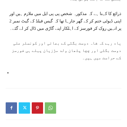
ذرائع کا کہنا ہے کہ مذکورہ شخص پی پی ایل میں ملازم ہیں اور
اپنی ڈیوٹی ختم کر کے گھر جارہا تھا کہ گیس فیلڈ کے گیٹ نمبر 2
پر انہیں روک کر فورسز کے اہلکار اپنے گاڑی میں ڈال کر لے گئے۔
یاد رہے کہ شاہ دوست بگٹی کے بھائی اور کونسلر علی
دوست بگٹی اور چچا پٹھان ولد مڑزیان پہلے ہی فورسز
کے حراست میں ہیں۔