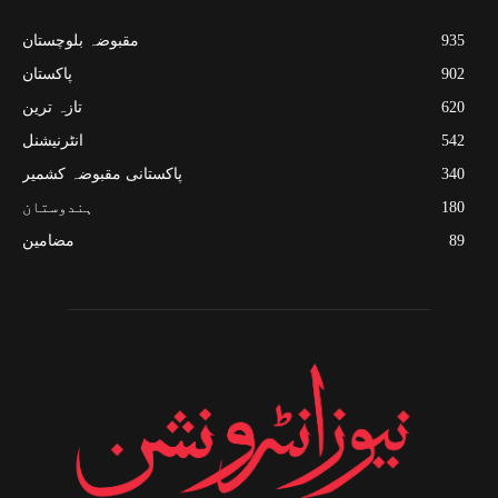
935
مقبوضہ بلوچستان
902
پاکستان
620
تازہ ترین
542
انٹرنیشنل
340
پاکستانی مقبوضہ کشمیر
180
ہندوستان
89
مضامین