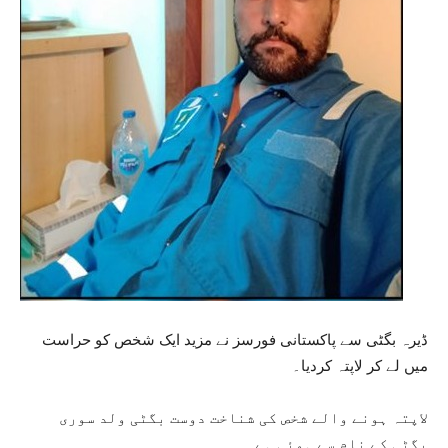
ڈیرہ بگٹی سے پاکستانی فورسز نے مزید ایک شخص کو حراست
میں لے کر لاپتہ کردیا۔
لاپتہ ہونے والے شخص کی شناخت دوست بگٹی ولد سوری
بگٹی کے نام سے ہوئی ہے۔