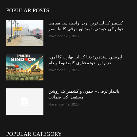
POPULAR POSTS
کشمیر کے لیے ٹرین: ریل رابطے سے مقامی
عوام کی خوشی، امید اور ترقی کا نیا سفر
November 20, 2025
آپریشن سندھور: دنیا کے لیے بھارت کا امن،
عزم اور خودمختاری کامضبوط پیغام
November 19, 2025
پائیدار ترقی – جموں و کشمیر کے روشن
مستقبل کی ضمانت
November 19, 2025
POPULAR CATEGORY