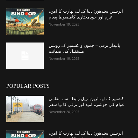
آپریشن سندھور: دنیا کے لیے بھارت کا امن،
عزم اور خودمختاری کامضبوط پیغام
November 19, 2025
پائیدار ترقی – جموں و کشمیر کے روشن
مستقبل کی ضمانت
November 19, 2025
POPULAR POSTS
کشمیر کے لیے ٹرین: ریل رابطے سے مقامی
عوام کی خوشی، امید اور ترقی کا نیا سفر
November 20, 2025
آپریشن سندھور: دنیا کے لیے بھارت کا امن،