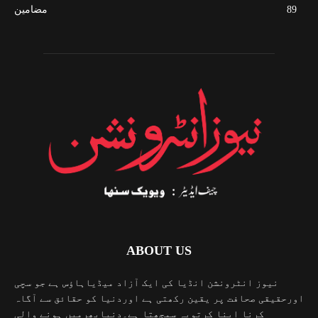
89
مضامین
ABOUT US
نیوز انٹرونشن انڈیا کی ایک آزاد میڈیاہاؤس ہے جو سچی
اورحقیقی صحافت پر یقین رکھتی ہے اوردنیا کو حقائق سے آگاہ
کرنا اپنا کرتویہ سمجھتا ہے۔دنیابھرمیں ہونے والی