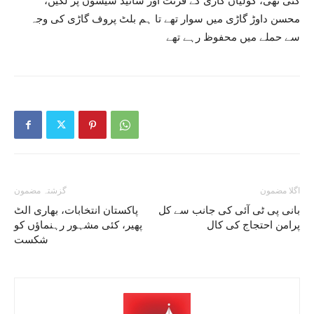
گئی تھی، گولیاں گاڑی کے فرنٹ اور سائیڈ شیشوں پر لگیں،
محسن داوڑ گاڑی میں سوار تھے تا ہم بلٹ پروف گاڑی کی وجہ
سے حملے میں محفوظ رہے تھے
اگلا مضمون
گزشتہ مضمون
بانی پی ٹی آئی کی جانب سے کل
پاکستان انتخابات، بھاری الٹ
پرامن احتجاج کی کال
پھیر، کئی مشہور رہنماؤں کو
شکست