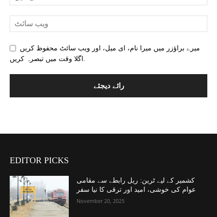
میرے براؤزر میں میرا نام، ای میل، اور ویب سائٹ محفوظ کریں
اگلا وقت میں تبصرہ کریں.
EDITOR PICKS
کشمیر کے لیے ٹرین: ریل رابطے سے مقامی
عوام کی خوشی، امید اور ترقی کا نیا سفر
November 20, 2025