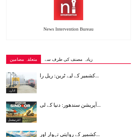
News Intervention Bureau
زیادہ مصنف کی طرف سے
متعلقہ مضامین
کشمیر کے لیے ٹرین: ریل را...
اداریہ
آپریشن سندھور: دنیا کے لی...
انٹرنیشنل
کشمیر کے روایتی تہوار اور...