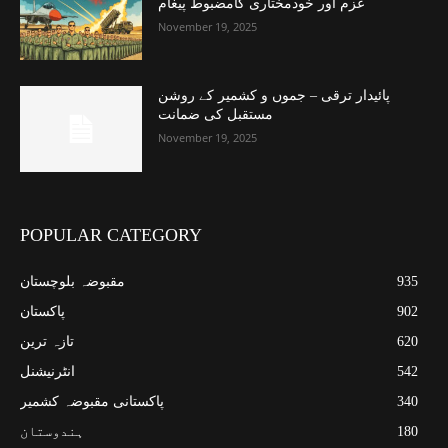
عزم اور خودمختاری کامضبوط پیغام
November 19, 2025
پائیدار ترقی – جموں و کشمیر کے روشن
مستقبل کی ضمانت
November 19, 2025
POPULAR CATEGORY
935
مقبوضہ بلوچستان
902
پاکستان
620
تازہ ترین
542
انٹرنیشنل
340
پاکستانی مقبوضہ کشمیر
180
ہندوستان