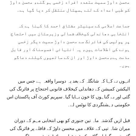
محسن داوڑ سمیت متعدد افراد زخمی ہو گئے، محسن داوڑ
کو طبی امداد کے لئے ہسپتال منتقل کر دیا گیا ہے۔
جماعت اسلامی کے سینیٹر مشتاق احمد کا کہنا ہے کہ
انتخابی دھاندلی کیخلاف شمالی وزیرستان میں احتجاج
پر پولیس کی فائرنگ سے محسن داوڑ سمیت دیگر زخمی
ہونے کی اطلاعات ہیں، یہ انتہائی افسوسناک اور قابل
مذمت ہے،محسن داوڑ اور ان کے ساتھیوں کیلئے دعاگو
ہوں۔
انہوں نے کہا کہ شانگلہ کے بعد یہ دوسرا واقعہ ہے جس میں
الیکشن کمیشن کے دھاندلی کیخلاف قانونی احتجاج پر فائرنگ کی
گئی اور بے گناہوں کا خون بہایا گیا۔سپریم کورٹ آف پاکستان اس
حکومتی دہشتگردی کا نوٹس لے۔
قبل ازیں گذشتہ ماہ تین جنوری کو بھی انتخابی مہم کے دوران
میران شاہ تپی کے علاقے میں محسن داوڑ کے قافلے پر فائرنگ کی