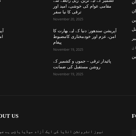
کشمیر کے لیے ٹرین: ریل رابطے سے
ک
ان
مقامی عوام کی خوشی، امید اور
ان
ترقی کا نیا سفر
November 20, 2025
ین
نل
آپریشن سندھور: دنیا کے لیے بھارت کا
آپر
امن، عزم اور خودمختاری کامضبوط
ام
یر
پیغام
ن
November 19, 2025
ن
پائیدار ترقی – جموں و کشمیر کے
روشن مستقبل کی ضمانت
November 19, 2025
OUT US
F
نیوز انٹرونشن انڈیا کی ایک آزاد میڈیاہاؤس ہے جو