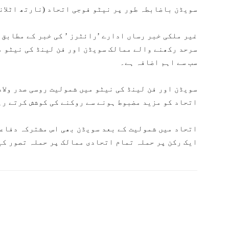
سویڈن باضابطہ طور پر نیٹو فوجی اتحاد (نارتھ اٹلان
سرحد رکھنے والے ممالک سویڈن اور فن لینڈ کی نیٹو 
سب سے اہم اضافہ ہے۔
سویڈن اور فن لینڈ کی نیٹو میں شمولیت روسی صدر ولاد
اتحاد کو مزید مضبوط ہونے سے روکنے کی کوشش کرتے رہ
اتحاد میں شمولیت کے بعد سویڈن بھی اس مشترکہ دفاعی
ایک رکن پر حملہ تمام اتحادی ممالک پر حملہ تصور کی