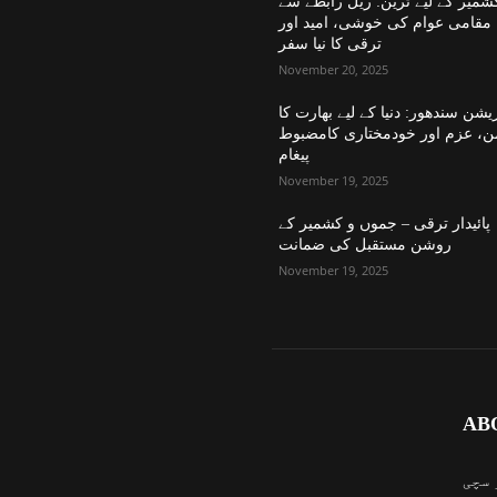
شمیر کے لیے ٹرین: ریل رابطے سے
مقامی عوام کی خوشی، امید اور
ترقی کا نیا سفر
November 20, 2025
یشن سندھور: دنیا کے لیے بھارت کا
ن، عزم اور خودمختاری کامضبوط
پیغام
November 19, 2025
پائیدار ترقی – جموں و کشمیر کے
روشن مستقبل کی ضمانت
November 19, 2025
AB
 سچی