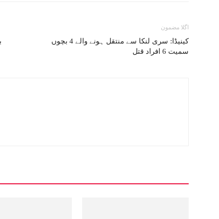
اگلا مضمون
کینیڈا: سری لنکا سے منتقل ہونے والے 4 بچوں
ب
سمیت 6 افراد قتل