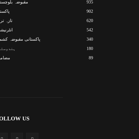
935
مقبوضہ بلوچست
902
پاکست
620
تازہ تر
542
انٹرنیش
340
پاکستانی مقبوضہ کشم
180
ہندوستا
89
مضامی
OLLOW US