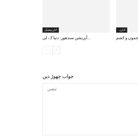
اداریہ
انٹرنیشنل
آپریشن سندھور: دنیا کے لی...
جواب چھوڑ دیں