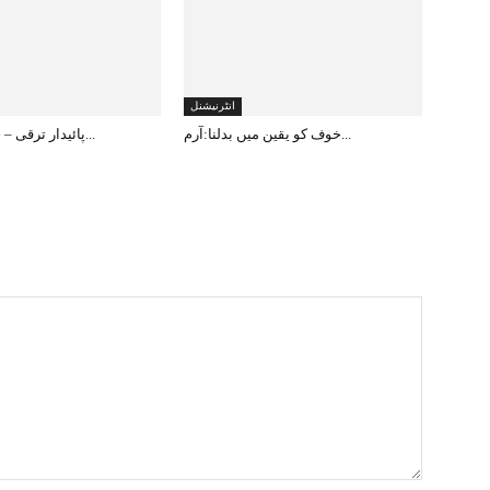
انٹرنیشنل
خوف کو یقین میں بدلنا:آرم...
پائیدار ترقی – جموں و کشم...