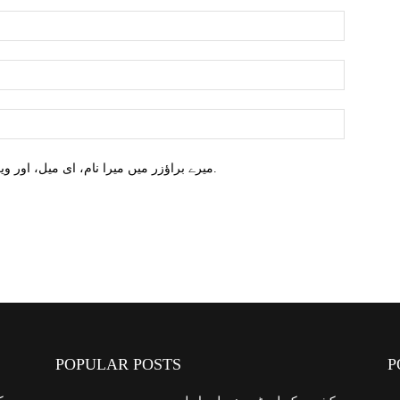
میرے براؤزر میں میرا نام، ای میل، اور ویب سائٹ محفوظ کریں اگلا وقت میں تبصرہ کریں.
POPULAR POSTS
P