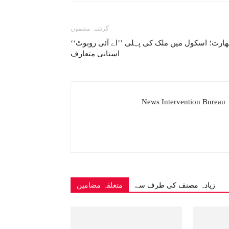
گزشتہ مضمون
ھارت؛ اسکول میں ملک کی پہلی ’’اے آئی روبوٹ‘‘
استانی متعارف
News Intervention Bureau
زیادہ مصنف کی طرف سے
متعلقہ مضامین