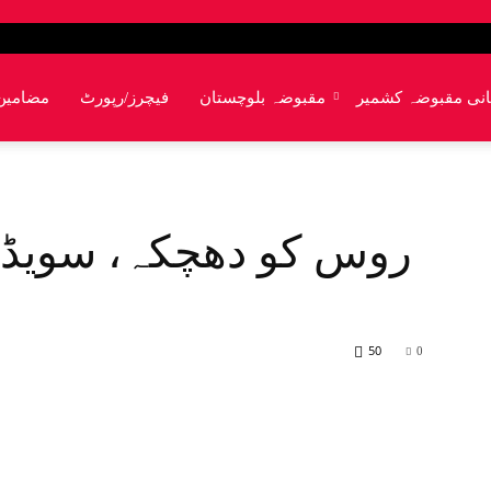
انی مقبوضہ کشمیر
مقبوضہ بلوچستان
فیچرز/رپورٹ
مضامین
روس کو دھچکہ، سویڈن
50
0