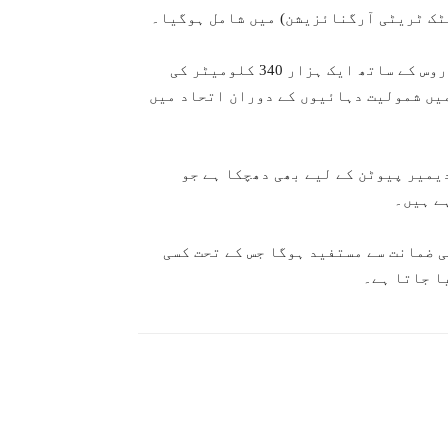
ٹک ٹریٹی آرگنائزیشن) میں شامل ہوگیا۔
غیر ملکی خبر رساں ادارے ’رائٹرز ’ کی خبر کے مطابق روس کے ساتھ ایک ہزار 340 کلومیٹر کی
میں شمولیت دہائیوں کے دوران اتحاد میں
یمیر پیوٹن کے لیے بھی دھچکا ہے جو
ے ہیں۔
 ضمانت سے مستفید ہوگا جس کے تحت کسی
ا جاتا ہے۔