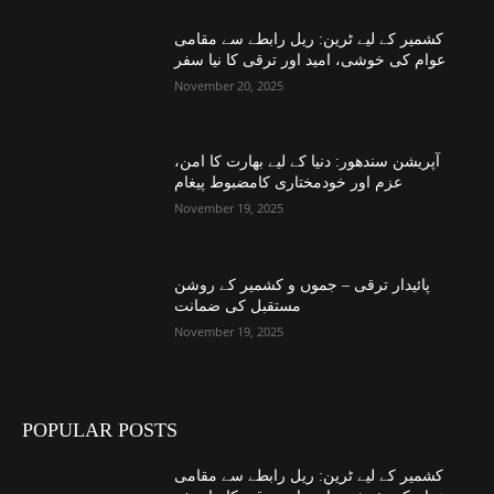
کشمیر کے لیے ٹرین: ریل رابطے سے مقامی
عوام کی خوشی، امید اور ترقی کا نیا سفر
November 20, 2025
آپریشن سندھور: دنیا کے لیے بھارت کا امن،
عزم اور خودمختاری کامضبوط پیغام
November 19, 2025
پائیدار ترقی – جموں و کشمیر کے روشن
مستقبل کی ضمانت
November 19, 2025
POPULAR POSTS
کشمیر کے لیے ٹرین: ریل رابطے سے مقامی