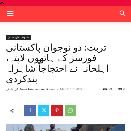
مقبوضہ بلوچستان
تربت: دو نوجوان پاکستانی
فورسز کے ہاتھوں لاپتہ،
اہلخانہ نے احتجاجاً شاہراہ
بندکردی
99
March 17, 2024
-
کی طرف
News Intervention Bureau
0