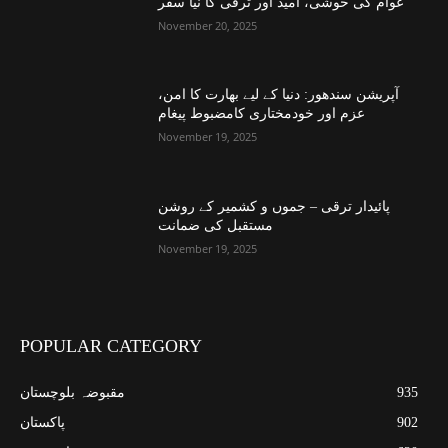
عوام کی خوشی، امید اور ترقی کا نیا سفر
November 20, 2025
آپریشن سندھور: دنیا کے لیے بھارت کا امن،
عزم اور خودمختاری کامضبوط پیغام
November 19, 2025
پائیدار ترقی – جموں و کشمیر کے روشن
مستقبل کی ضمانت
November 19, 2025
POPULAR CATEGORY
935
مقبوضہ بلوچستان
902
پاکستان