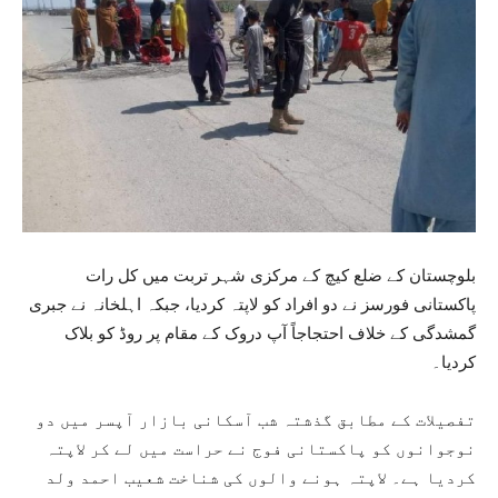
بلوچستان کے ضلع کیچ کے مرکزی شہر تربت میں کل رات
پاکستانی فورسز نے دو افراد کو لاپتہ کردیا، جبکہ اہلخانہ نے جبری
گمشدگی کے خلاف احتجاجاً آپ دروک کے مقام پر روڈ کو بلاک
کردیا۔
تفصیلات کے مطابق گذشتہ شب آسکانی بازار آپسر میں دو
نوجوانوں کو پاکستانی فوج نے حراست میں لے کر لاپتہ
کردیا ہے۔ لاپتہ ہونے والوں کی شناخت شعیب احمد ولد