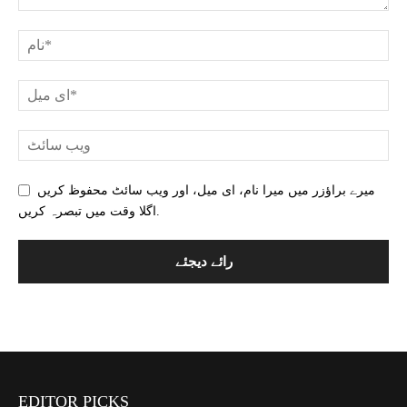
میرے براؤزر میں میرا نام، ای میل، اور ویب سائٹ محفوظ کریں
اگلا وقت میں تبصرہ کریں.
EDITOR PICKS