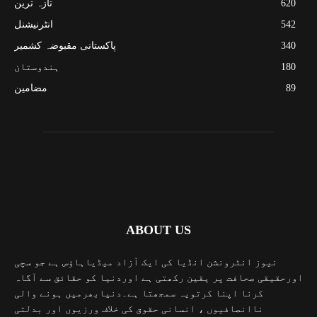
620
تازہ ترین
542
انٹرنیشنل
340
پاکستانی مقبوضہ کشمیر
180
ہندوستان
89
مضامین
ABOUT US
نیوز انٹرونشن انڈیا کی ایک آزاد میڈیاہاؤس ہے جو سچی
اورحقیقی صحافت پر یقین رکھتی ہے اوردنیا کو حقائق سے آگاہ
کرنا اپنا کرتویہ سمجھتا ہے۔دنیابھرمیں ہونے والی
ناانصافیوں ، انسانی حقوق کی خلاف ورزیوں اور بدلتی