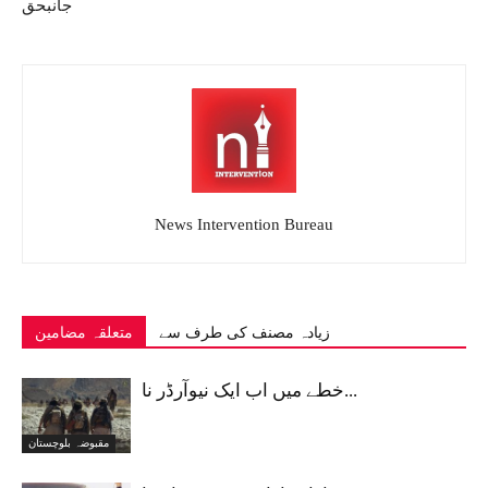
جانبحق
News Intervention Bureau
زیادہ مصنف کی طرف سے
متعلقہ مضامین
خطے میں اب ایک نیوآرڈر نا...
مقبوضہ بلوچستان