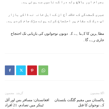
بھرام اور بالاچ ولد درا کے ناموں سے ہوئی ہے۔
جبری گمشدگی کے خلاف آج ان کے اہل خانہ نے ڈاکی بازار
اپ درک کے مقام پر احتجاج کرتے ہوئے سڑک جام کردی ہے۔
مظاہرین کا کہنا ہے کہ دونوں نوجوانوں کی بازیابی تک احتجاج
جاری رہے گا۔
اگلا مضمون
گزشتہ مضمون
پاکستان میں مقیم گلگت بلتستان
افغانستان: مسافر بس اور آئل
کے نوجوان کا قتل
ٹینکر میں تصادم، 21 افراد