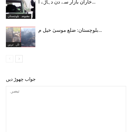
خاران بازار سے دن دہاڑے ا...
مقبوضہ بلوچستان
بلوچستان: ضلع موسیٰ خیل م...
تازہ ترین
جواب چھوڑ دیں