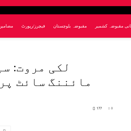
انی مقبوضہ کشمیر
مقبوضہ بلوچستان
فیچرز/رپورٹ
مضامین
لکی مروت: س
مائننگ سائٹ پر 
177
0