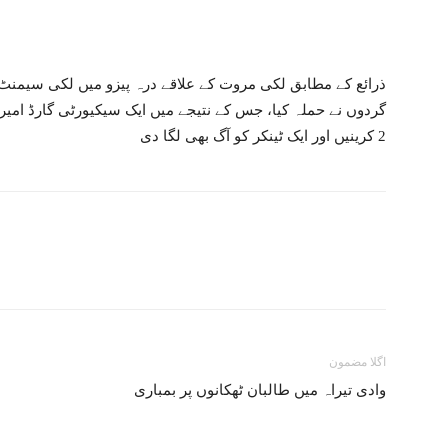
‏ذرائع کے مطابق لکی مروت کے علاقے درہ پیزو میں لکی سیمن
2 کرینیں اور ایک ٹینکر کو آگ بھی لگا دی
اگلا مضمون
وادی تیراہ میں طالبان ٹھکانوں پر بمباری