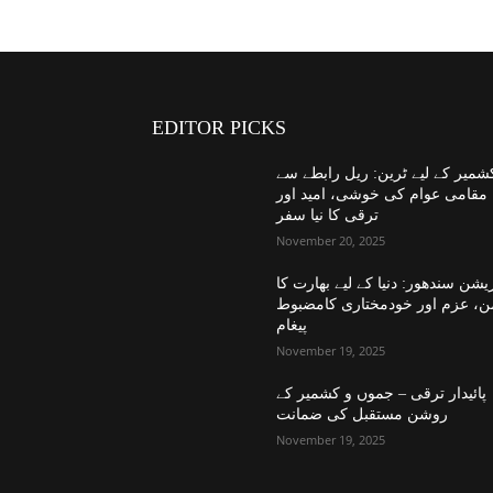
EDITOR PICKS
شمیر کے لیے ٹرین: ریل رابطے سے
مقامی عوام کی خوشی، امید اور
ترقی کا نیا سفر
November 20, 2025
یشن سندھور: دنیا کے لیے بھارت کا
ن، عزم اور خودمختاری کامضبوط
پیغام
November 19, 2025
پائیدار ترقی – جموں و کشمیر کے
روشن مستقبل کی ضمانت
November 19, 2025