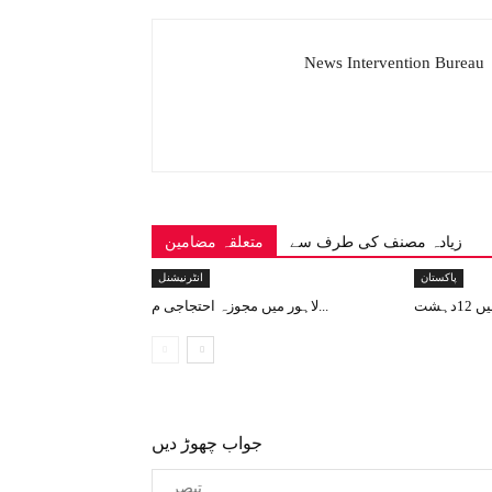
News Intervention Bureau
زیادہ مصنف کی طرف سے
متعلقہ مضامین
پاکستان
انٹرنیشنل
لاہور میں مجوزہ احتجاجی م...
جواب چھوڑ دیں