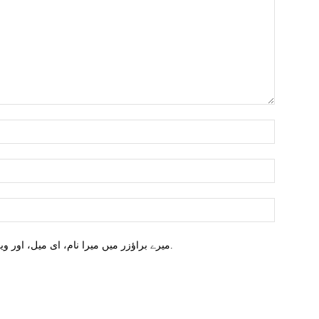
میرے براؤزر میں میرا نام، ای میل، اور ویب سائٹ محفوظ کریں اگلا وقت میں تبصرہ کریں.