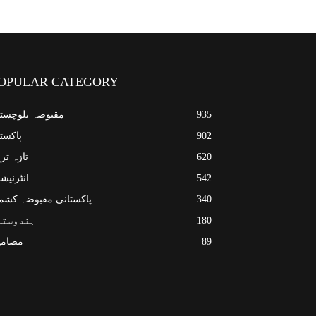
OPULAR CATEGORY
935
مقبوضہ بلوچست
902
پاکست
620
تازہ تر
542
انٹرنیش
340
پاکستانی مقبوضہ کشم
180
ہندوستا
89
مضامی