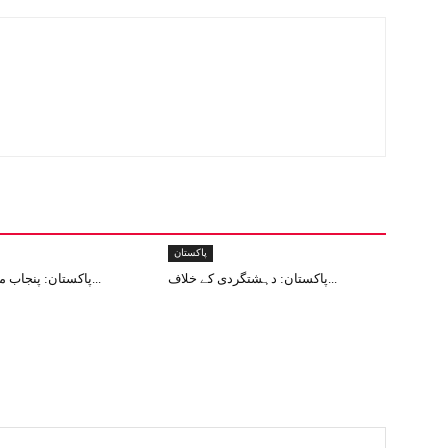
پاکستان
پاکستان: دہشتگردی کے خلاف...
پاکستان: پنجاب میں 12دہشت...