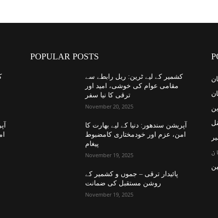
POPULAR POSTS
P
کشمیر کے لیے ٹرین: ریل رابطے سے
ک
ان
مقامی عوام کی خوشی، امید اور
ان
ترقی کا نیا سفر
November 20, 2025
ین
نل
آپریشن سندھور: دنیا کے لیے بھارت کا
آپر
امن، عزم اور خودمختاری کامضبوط
ام
یر
پیغام
ن
November 19, 2025
ن
پائیدار ترقی – جموں و کشمیر کے
روشن مستقبل کی ضمانت
November 19, 2025