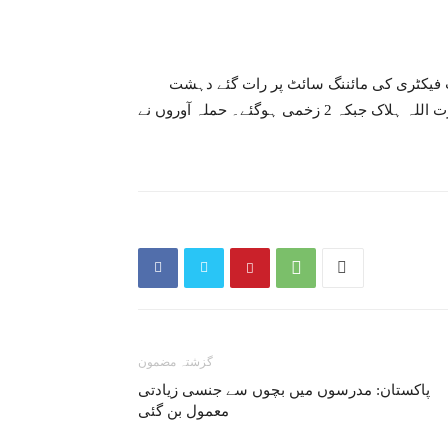
ٹ فیکٹری کی مائننگ سائٹ پر رات گئے دہشت
گردوں نے حملہ کیا، جس کے نتیجے میں ایک سیکیورٹی گارڈ امیرت اللہ ہلاک جبکہ 2 زخمی ہوگئے۔ حملہ آوروں نے
گزشتہ مضمون
پاکستان: مدرسوں میں بچوں سے جنسی زیادتی
معمول بن گئی