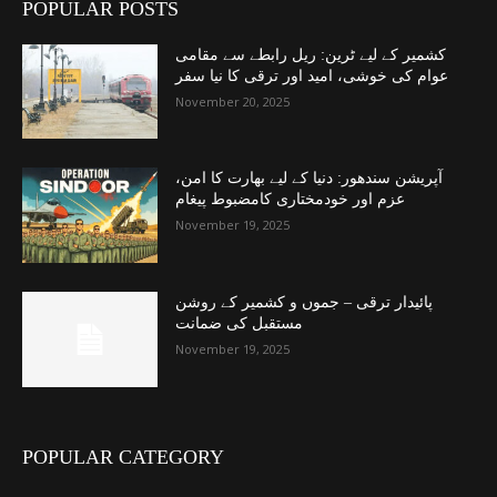
POPULAR POSTS
کشمیر کے لیے ٹرین: ریل رابطے سے مقامی
عوام کی خوشی، امید اور ترقی کا نیا سفر
November 20, 2025
آپریشن سندھور: دنیا کے لیے بھارت کا امن،
عزم اور خودمختاری کامضبوط پیغام
November 19, 2025
پائیدار ترقی – جموں و کشمیر کے روشن
مستقبل کی ضمانت
November 19, 2025
POPULAR CATEGORY