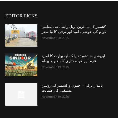
EDITOR PICKS
کشمیر کے لیے ٹرین: ریل رابطے سے مقامی
عوام کی خوشی، امید اور ترقی کا نیا سفر
November 20, 2025
آپریشن سندھور: دنیا کے لیے بھارت کا امن،
عزم اور خودمختاری کامضبوط پیغام
November 19, 2025
پائیدار ترقی – جموں و کشمیر کے روشن
مستقبل کی ضمانت
November 19, 2025