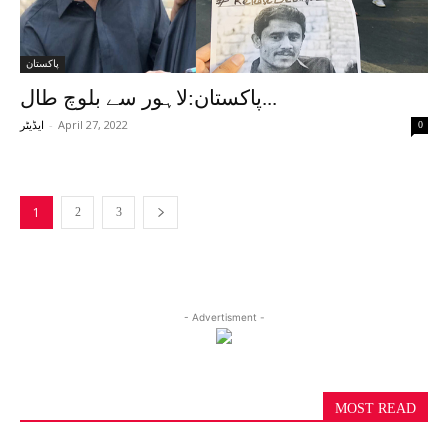
پاکستان
پاکستان:لاہور سے بلوچ طال...
-
April 27, 2022
0
ایڈیٹر
1
2
3
- Advertisment -
MOST READ