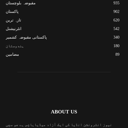
935
مقبوضہ بلوچستان
902
پاکستان
620
تازہ ترین
542
انٹرنیشنل
340
پاکستانی مقبوضہ کشمیر
180
ہندوستان
89
مضامین
ABOUT US
نیوز انٹرونشن انڈیا کی ایک آزاد میڈیاہاؤس ہے جو سچی