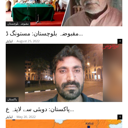
مقبوضہ بلوچستان
مقبوضہ بلوچستان: مستونگ ڈ...
-
August 25, 2022
0
ایڈیٹر
پاکستان
پاکستان: دوبئی سے لاپتہ ع...
-
May 20, 2022
0
ایڈیٹر