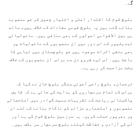
گے۔
بلوچ قوم کا اقتدار اعلیٰ و اختیار چھین کر جو منصوبے
بنائے گئے ہیں یہ بلوچ قومی مفادات کے خلاف ہیں، ساتھ
ہی بین الاقوامی اصولوں کے بھی منافی ہیں۔ ماحولیاتی
تبدیلیوں کے اس دور میں ان منصوبوں کے ماحولیات پر
بھی منفی اثرات موجود ہیں جو بلوچستان میں تباہی کا
باعث ہیں۔ اس لیے شروع دن سے براس ان منصوبوں کے خلاف
سخت مزاحمت کر رہی ہے۔
ترجمان، بلوچ راجی آجوئی سنگر بلوچ خان نے کہا کہ
براس کے تمام سرمچاروں کو ہدایت کی جاتی ہے کہ قابض
پاکستانی ریاست کے تقریبات سمیت گوادر میں استحصالی
منصوبوں و استعماری عزائم کو ناکام بنانے کے لئے ان
پر بھرپور حملے کریں۔ یہ سرزمین بلوچ قوم کی ہے اور
اس کی آزادی و حفاظت کیلئے بلوچ سرمچار سر بکف ہیں۔