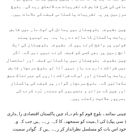
ماضی کی طرح قابض کے تقریبات سے لاتعلق رہے گی۔ بلوچ
سرزمین پر یہ تقریبات پاکستانی قبضے کی علامات ہیں۔
چین مقبوضہ بلوچستان میں وسائل کی لوٹ مار میں قابض
ریاست پاکستان کا ساتھ دے رہا ہے۔ ہم توسیع پسند
قوتوں پر واضح کرتے ہیں کہ مقبوضہ بلوچستان کی ایک
انچ زمین پر بھی کسی کو قبضہ کرنے نہیں دیں گے۔ اگر
چین مقبوضہ بلوچستان میں پاکستانی قبضہ اور استحصال
میں شراکت داری سے باز نہیں آتا تو بلوچ سرمچار قابض
ریاست پاکستان اور اس کے شراکت داروں کو عبرتناک سبق
سکھائیں گے۔ بلوچ سرمچار گوادر پر قبضے کی پاکستان
اور چین کے عزائم و منصوبوں کو سمندر بُرد کرنے کی
بھرپور صلاحیت رکھتے ہیں۔
چینی نمائندے بلوچ قوم کو نام نہاد چین پاکستان اقتصادی راہداری
( سی پیک) کی اہمیت کو سمجھنے کا کہہ رہے ہیں جب کہ وہ
خود اس بات کو مسلسل نظرانداز کر رہے ہیں کہ گوادر سمیت