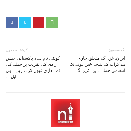
اگلا مضمون
گزشتہ مضمون
ایران: غزہ کے متعلق جاری
کوئٹہ: نام نہاد پاکستانی جشن
مذاکرات کے نتیجہ خیز ہونے تک
آزادی کی تقریب پر حملے کی
انتقامی حملہ نہیں کریں گے
ذمہ داری قبول کرتے ہیں – بی
ایل اے