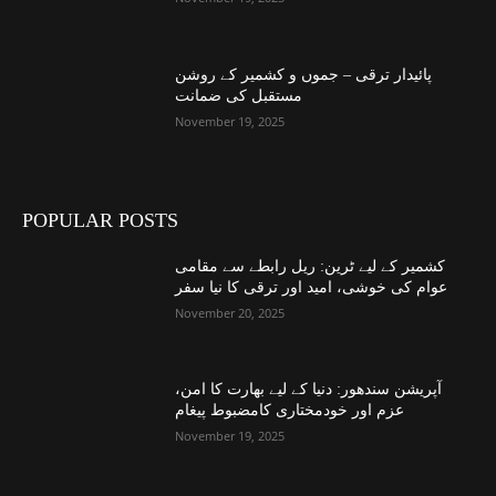
پائیدار ترقی – جموں و کشمیر کے روشن
مستقبل کی ضمانت
November 19, 2025
POPULAR POSTS
کشمیر کے لیے ٹرین: ریل رابطے سے مقامی
عوام کی خوشی، امید اور ترقی کا نیا سفر
November 20, 2025
آپریشن سندھور: دنیا کے لیے بھارت کا امن،
عزم اور خودمختاری کامضبوط پیغام
November 19, 2025