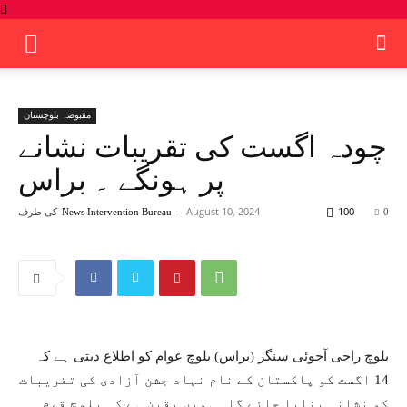
مقبوضہ بلوچستان
چودہ اگست کی تقریبات نشانے
پر ہونگے ۔ براس
100
August 10, 2024
-
کی طرف
News Intervention Bureau
0
14 اگست کو پاکستان کے نام نہاد جشن آزادی کی تقریبات
کو نشانہ بنایا جائے گا۔ ہمیں یقین ہے کہ بلوچ قوم