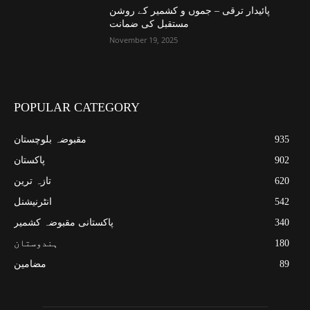
پائیدار ترقی – جموں و کشمیر کے روشن
مستقبل کی ضمانت
November 19, 2025
POPULAR CATEGORY
935
مقبوضہ بلوچستان
902
پاکستان
620
تازہ ترین
542
انٹرنیشنل
340
پاکستانی مقبوضہ کشمیر
180
ہندوستان
89
مضامین