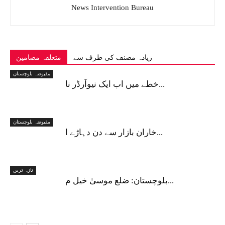
News Intervention Bureau
زیادہ مصنف کی طرف سے
متعلقہ مضامین
مقبوضہ بلوچستان
خطے میں اب ایک نیوآرڈر نا...
مقبوضہ بلوچستان
خاران بازار سے دن دہاڑے ا...
تازہ ترین
بلوچستان: ضلع موسیٰ خیل م...