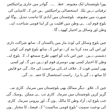
پورا بلوچستان ایک مقبوضہ خطہ ہے۔ گوادر میں جاری پراجیکٹس
ترقیاتی نہیں بلکہ استحصالی پراجیکٹس ہیں جن کے کامیابی کی
صورت میں مقبوضہ بلوچستان میں آبادی کا تناسب تبدیل ہوگا اور
بلوچ قوم اپنے ہی وطن میں اقلیت بن کر اپنا قومی شناخت، اپنے
وطن اور وسائل پر اختیار کھودے گا۔
چین بلوچ وسائل کی لوٹ مار میں پاکستان کے ساتھ شراکت داری
اور اس کی مدد کرنا بند کرے تو اس کے ساتھ بلوچ قوم کی کوئی
دشمنی نہیں۔ چین اس بات کو اچھی طرح سمجھ لے کہ بلوچ اپنے
وطن کا اختیار کسی بھی دوسری قوم کو نہیں دیں گے اور کسی
بھی ایسی قوت کے خلاف انتہائی مزاحمت کی جائے گی جو قابض
کا ساتھ دے گی یا براہ راست استحصال کا حصہ بنے گی۔
چین کے علاوہ دیگر ممالک بھی بلوچستان میں سرمایہ کاری سے
گریز کریں بلوچستان میں سرمایہ کاری تب ہی ممکن ہوسکے گی
جب بلوچ اپنے آزاد وطن کا مالک ہوں گے اور بیرونی سرمایہ کاری
کی نوعیت سمیت ”بلوچ قومی سالمیت” کے فیصلے کا مختار ہوں