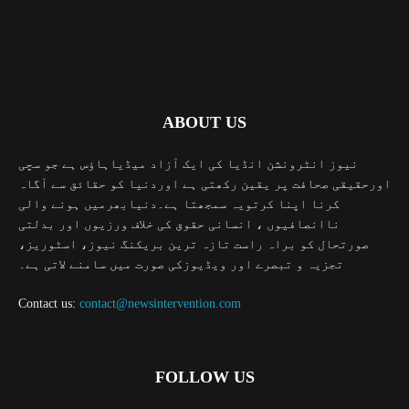
ABOUT US
نیوز انٹرونشن انڈیا کی ایک آزاد میڈیاہاؤس ہے جو سچی
اورحقیقی صحافت پر یقین رکھتی ہے اوردنیا کو حقائق سے آگاہ
کرنا اپنا کرتویہ سمجھتا ہے۔دنیابھرمیں ہونے والی
ناانصافیوں ، انسانی حقوق کی خلاف ورزیوں اور بدلتی
صورتحال کو براہ راست تازہ ترین بریکنگ نیوز، اسٹوریز،
تجزیہ و تبصرے اور ویڈیوزکی صورت میں سامنے لاتی ہے۔
Contact us:
contact@newsintervention.com
FOLLOW US