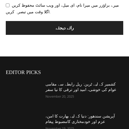
میرے براؤزر میں میرا نام، ای میل، اور ویب سائٹ محفوظ کریں
اگلا وقت میں تبصرہ کریں.
EDITOR PICKS
کشمیر کے لیے ٹرین: ریل رابطے سے مقامی
عوام کی خوشی، امید اور ترقی کا نیا سفر
November 20, 2025
آپریشن سندھور: دنیا کے لیے بھارت کا امن،
عزم اور خودمختاری کامضبوط پیغام
November 19, 2025