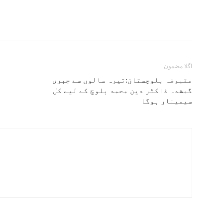
اگلا مضمون
مقبوضہ بلوچستان:تیرہ سالوں سے جبری
گمشدہ ڈاکٹر دین محمد بلوچ کے لیے کل
سیمینار ہوگا