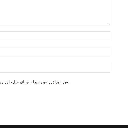
میرے براؤزر میں میرا نام، ای میل، اور ویب سائٹ محفوظ کریں اگلا وقت میں تبصرہ کریں.