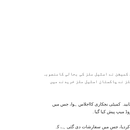
Share
 کمیشن نے اسٹیل ملز کی بحالی کامنصوبہ
لز نے پاکستان اسٹیل ملز خریدنے میں
بینہ کمیٹی نجکاری کااجلاس ہوا، جس میں
ڈ میپ پیش کیا گیا۔
 کردیا، جس میں سفارشات دی گئی ہے کہ