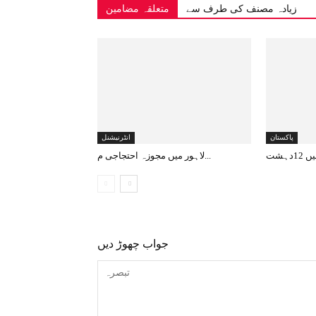
زیادہ مصنف کی طرف سے
متعلقہ مضامین
پاکستان
انٹرنیشنل
لاہور میں مجوزہ احتجاجی م...
جواب چھوڑ دیں