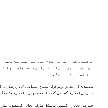
پاکستان کے راجدانی اسلام آباد میں چیئرمین نجکاری
پیش کردیا اور بتایا کہ دنیا کی سب سے بڑی باو اسٹی
دلچسپی کا اظہار کیا ہے۔
تفصیلات کے مطابق وزیرخزانہ مفتاح اسماعیل کی زیرصدارت کا
چیئرمین نجکاری کمیشن کی جانب سیموجودہ نجکاری پلان کا رو
چیئرمین نجکاری کمیشن نیاسٹیل ملزکی بحالی کامنصوبہ پیش