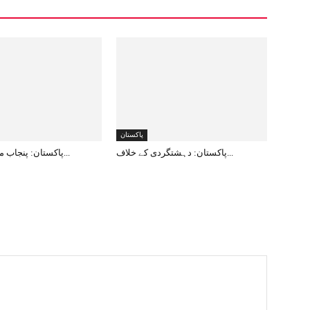
پاکستان
پاکستان: دہشتگردی کے خلاف...
پاکستان: پنجاب میں 12دہشت...