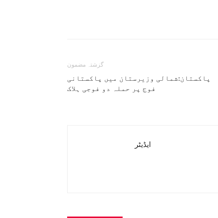
گزشتہ مضمون
پاکستان:شمالی وزیرستان میں پاکستانی
فوج پر حملہ دو فوجی ہلاک
ایڈیٹر