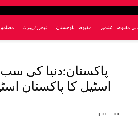
انی مقبوضہ کشمیر
مقبوضہ بلوچستان
فیچرز/رپورٹ
مضامین
پاکستان:دنیا کی سب 
اسٹیل کا پاکستان اسٹ
100
0