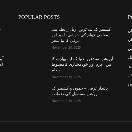
POPULAR POSTS
P
کشمیر کے لیے ٹرین: ریل رابطے سے
ک
ان
مقامی عوام کی خوشی، امید اور
ان
ترقی کا نیا سفر
November 20, 2025
ین
نل
آپریشن سندھور: دنیا کے لیے بھارت کا
آپر
امن، عزم اور خودمختاری کامضبوط
ام
یر
پیغام
ن
November 19, 2025
ن
پائیدار ترقی – جموں و کشمیر کے
روشن مستقبل کی ضمانت
November 19, 2025