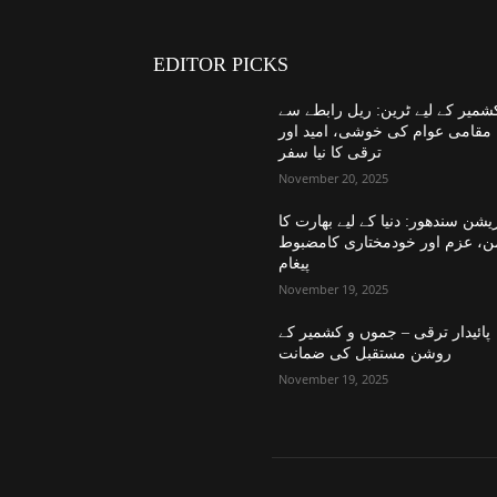
EDITOR PICKS
شمیر کے لیے ٹرین: ریل رابطے سے
مقامی عوام کی خوشی، امید اور
ترقی کا نیا سفر
November 20, 2025
یشن سندھور: دنیا کے لیے بھارت کا
ن، عزم اور خودمختاری کامضبوط
پیغام
November 19, 2025
پائیدار ترقی – جموں و کشمیر کے
روشن مستقبل کی ضمانت
November 19, 2025