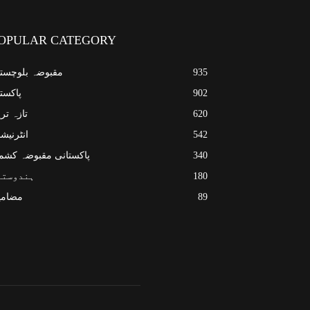
OPULAR CATEGORY
935
مقبوضہ بلوچست
902
پاکست
620
تازہ تر
542
انٹرنیش
340
پاکستانی مقبوضہ کشم
180
ہندوستا
89
مضامی