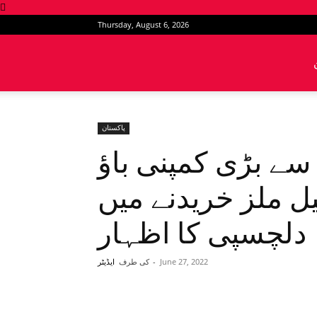
Thursday, August 6, 2026
News
Intervention
پاکستان
سے بڑی کمپنی باؤ
یل ملز خریدنے میں
دلچسپی کا اظہار
June 27, 2022
-
کی طرف
ایڈیٹر