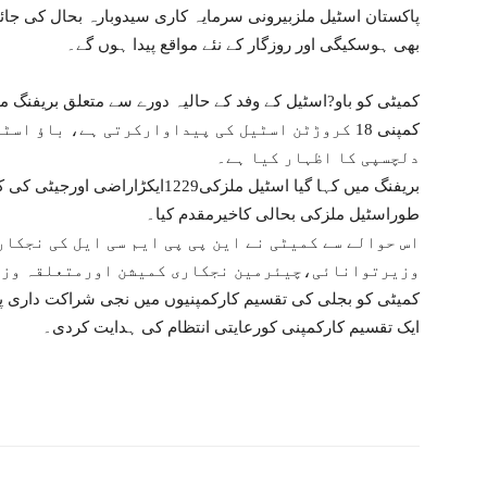
پاکستان اسٹیل ملزبیرونی سرمایہ کاری سیدوبارہ بحال کی جائ
بھی ہوسکیگی اور روزگار کے نئے مواقع پیدا ہوں گے۔
کمیٹی کو باو?اسٹیل کے وفد کے حالیہ دورے سے متعلق بریفنگ می
کمپنی 18 کروڑٹن اسٹیل کی پیداوارکرتی ہے، باؤ 
دلچسپی کا اظہار کیا ہے۔
بریفنگ میں کہا گیا اسٹیل ملزکی1229
طوراسٹیل ملزکی بحالی کاخیرمقدم کیا۔
اس حوالے سے کمیٹی نے این پی پی ایم سی ایل کی نجکا
وزیرتوانائی،چیئرمین نجکاری کمیشن اورمتعلقہ وزا
کمیٹی کو بجلی کی تقسیم کارکمپنیوں میں نجی شراکت داری پ
ایک تقسیم کارکمپنی کورعایتی انتظام کی ہدایت کردی۔