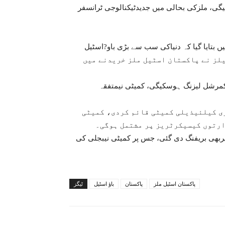
یگی، ملزکی بحالی میں جدیدٹیکنالوجی ٹرانسفر
ں بتایا گیا کہ دنیاکی سب سے بڑی باو?اسٹیل
اسٹیلز نے پاکستان اسٹیل ملز خریدنے میں
ایکڑاراضی اورجیٹی کی کمرشل لیزنگ ہوسکیگی، کمیٹی نیمتفقہ
ری کیلئیذیلی کمیٹی قائم کردی، کمیٹی
رتوں کیسیکرٹریز پر مشتمل ہوگی۔
ربھی بریفنگ دی گئی، جس پر کمیٹی نیبجلی کی
پاکستان اسٹیل ملز
پاکستان
باؤ اسٹیل
ٹیگز