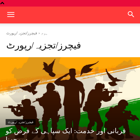
فیچرز/تجزیہ/رپورٹ
ہوم
فیچرز/تجزیہ/رپورٹ
فیچرز/تجزیہ/رپورٹ
قربانی اور خدمت: ایک سپاہی کے فرض کو
سمجھنا