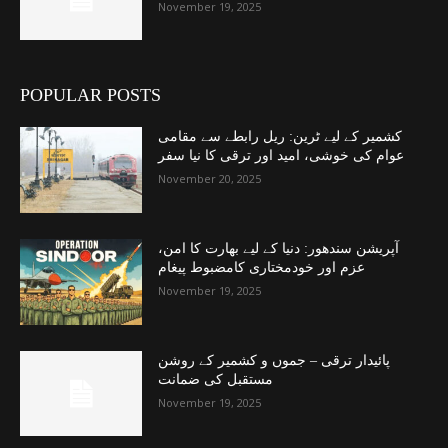
November 19, 2025
POPULAR POSTS
کشمیر کے لیے ٹرین: ریل رابطے سے مقامی
عوام کی خوشی، امید اور ترقی کا نیا سفر
November 20, 2025
آپریشن سندھور: دنیا کے لیے بھارت کا امن،
عزم اور خودمختاری کامضبوط پیغام
November 19, 2025
پائیدار ترقی – جموں و کشمیر کے روشن
مستقبل کی ضمانت
November 19, 2025