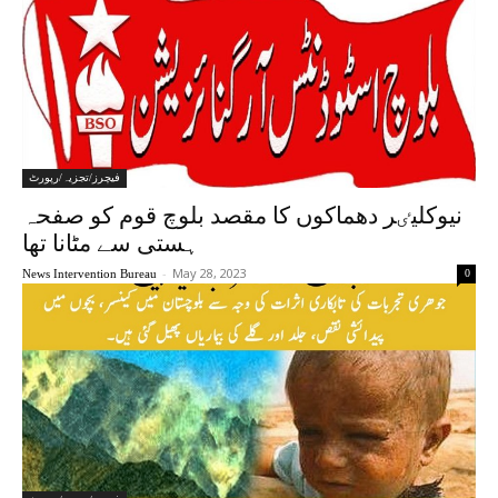
فیچرز/تجزیہ/رپورٹ
نیوکلیٸر دھماکوں کا مقصد بلوچ قوم کو صفحہ
ہستی سے مٹانا تھا
-
May 28, 2023
News Intervention Bureau
0