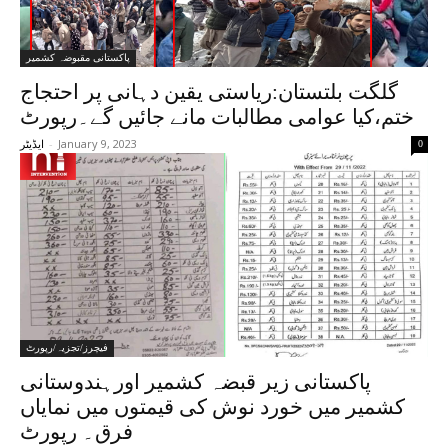
پاکستانی مقبوضہ کشمیر
گلگت بلتستان:ریاستی یقین دہانی پر احتجاج
ختم،کیا عوامی مطالبات مانے جائیں گے۔رپورٹ
-
January 9, 2023
0
ایڈیٹر
فیچرز/تجزیہ/رپورٹ
پاکستانی زیر قبضہ کشمیر اورہندوستانی
کشمیر میں خورد نوش کی قیمتوں میں نمایاں
فرق۔ رپورٹ