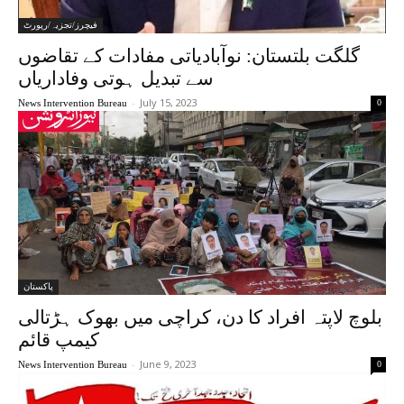
فیچرز/تجزیہ/رپورٹ
گلگت بلتستان: نوآبادیاتی مفادات کے تقاضوں
سے تبدیل ہوتی وفاداریاں
-
July 15, 2023
News Intervention Bureau
0
پاکستان
بلوچ لاپتہ افراد کا دن، کراچی میں بھوک ہڑتالی
کیمپ قائم
-
June 9, 2023
News Intervention Bureau
0