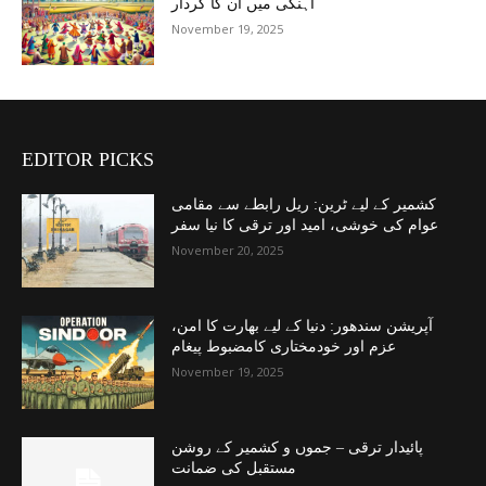
آہنگی میں ان کا کردار
November 19, 2025
EDITOR PICKS
کشمیر کے لیے ٹرین: ریل رابطے سے مقامی
عوام کی خوشی، امید اور ترقی کا نیا سفر
November 20, 2025
آپریشن سندھور: دنیا کے لیے بھارت کا امن،
عزم اور خودمختاری کامضبوط پیغام
November 19, 2025
پائیدار ترقی – جموں و کشمیر کے روشن
مستقبل کی ضمانت