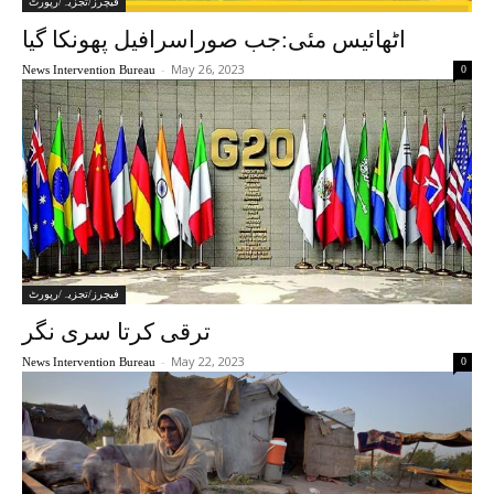
فیچرز/تجزیہ/رپورٹ
اٹھائیس مئی:جب صوراسرافیل پھونکا گیا
-
May 26, 2023
News Intervention Bureau
0
فیچرز/تجزیہ/رپورٹ
ترقی کرتا سری نگر
-
May 22, 2023
News Intervention Bureau
0