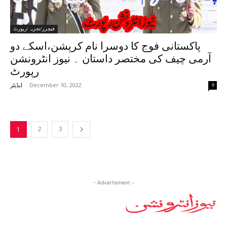
فیچرز/تجزیہ/رپورٹ
پاکستانی فوج کا دوسرا نام کرپشن،اسکے دو
آرمی چیف کی مختصر داستان ۔ نیوز انٹرونشن
رپورٹ
-
December 10, 2022
0
ایڈیٹر
1
2
3
- Advertisment -