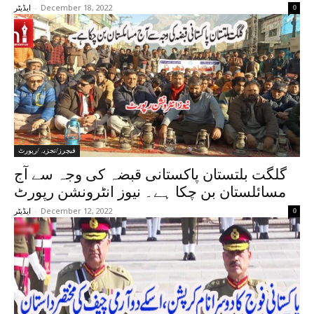
-
December 18, 2022
0
ایڈیٹر
فیچرز/تجزیہ/رپورٹ
گلگت بلتستان پاکستانی قبضہ کی وجہ سے آج
مسائلستان بن چکا ہے۔ نیوز انٹرونشن رپورٹ
-
December 12, 2022
0
ایڈیٹر