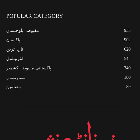
POPULAR CATEGORY
935
مقبوضہ بلوچستان
902
پاکستان
620
تازہ ترین
542
انٹرنیشنل
340
پاکستانی مقبوضہ کشمیر
180
ہندوستان
89
مضامین