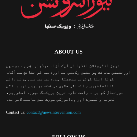
ABOUT US
نیوز انٹرونشن انڈیا کی ایک آزاد میڈیاہاؤس ہے جو سچی
اورحقیقی صحافت پر یقین رکھتی ہے اوردنیا کو حقائق سے آگاہ
کرنا اپنا کرتویہ سمجھتا ہے۔دنیابھرمیں ہونے والی
ناانصافیوں ، انسانی حقوق کی خلاف ورزیوں اور بدلتی
صورتحال کو براہ راست تازہ ترین بریکنگ نیوز، اسٹوریز،
تجزیہ و تبصرے اور ویڈیوزکی صورت میں سامنے لاتی ہے۔
Contact us:
contact@newsintervention.com