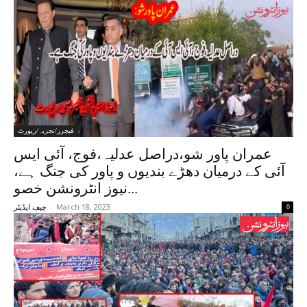
فیچرز/تجزیہ/رپورٹ
عمران پاور شو،دراصل عدلیہ،فوج، آئی ایس
آئی کے درمیان دھڑے بندیوں و پاور کی جنگ ہے،
نیوز انٹرونشن خصو...
-
March 18, 2023
0
چیف ایڈیٹر