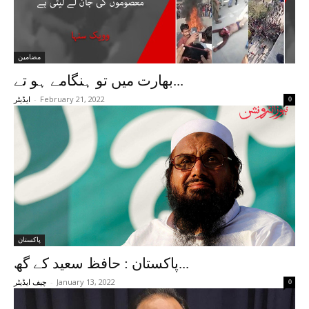
مضامین
بھارت میں تو ہنگامے ہو تے...
-
February 21, 2022
0
ایڈیٹر
پاکستان
پاکستان : حافظ سعید کے گھ...
-
January 13, 2022
0
چیف ایڈیٹر