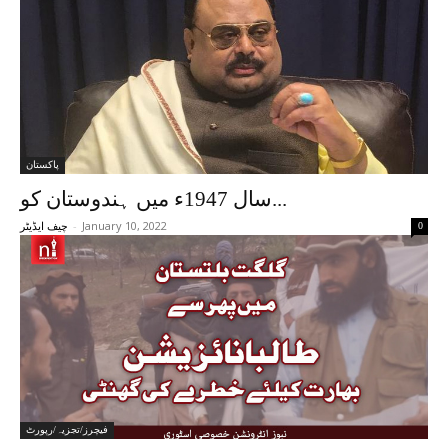
پاکستان
سال 1947ء میں ہندوستان کو...
-
January 10, 2022
0
چیف ایڈیٹر
فیچرز/تجزیہ/رپورٹ