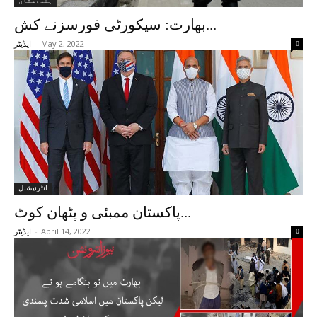
ہندوستان
بھارت: سیکورٹی فورسزنے کش...
-
May 2, 2022
0
ایڈیٹر
انٹرنیشنل
پاکستان ممبئی و پٹھان کوٹ...
-
April 14, 2022
0
ایڈیٹر