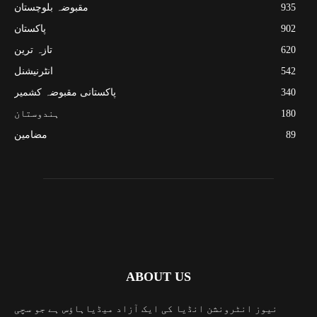
935
مقبوضہ بلوچستان
902
پاکستان
620
تازہ ترین
542
انٹرنیشنل
340
پاکستانی مقبوضہ کشمیر
180
ہندوستان
89
مضامین
ABOUT US
نیوز انٹرونشن انڈیا کی ایک آزاد میڈیاہاؤس ہے جو سچی