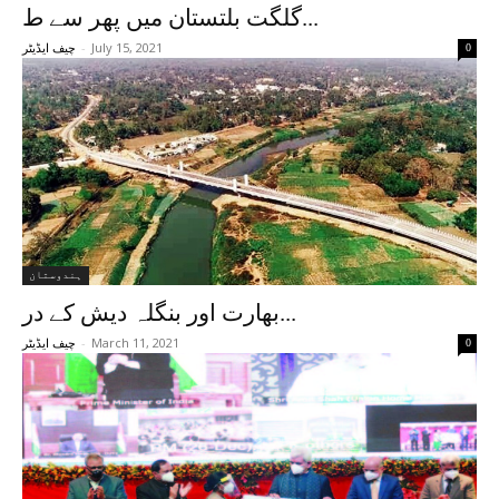
گلگت بلتستان میں پھر سے ط...
-
July 15, 2021
0
چیف ایڈیٹر
ہندوستان
بھارت اور بنگلہ دیش کے در...
-
March 11, 2021
0
چیف ایڈیٹر