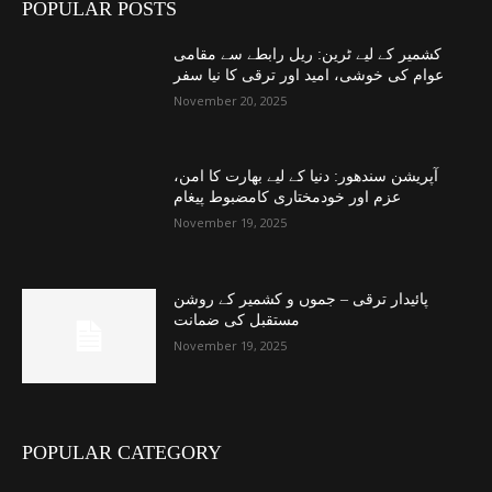
POPULAR POSTS
کشمیر کے لیے ٹرین: ریل رابطے سے مقامی
عوام کی خوشی، امید اور ترقی کا نیا سفر
November 20, 2025
آپریشن سندھور: دنیا کے لیے بھارت کا امن،
عزم اور خودمختاری کامضبوط پیغام
November 19, 2025
پائیدار ترقی – جموں و کشمیر کے روشن
مستقبل کی ضمانت
November 19, 2025
POPULAR CATEGORY