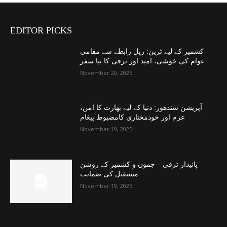
EDITOR PICKS
کشمیر کے لیے ٹرین: ریل رابطے سے مقامی
عوام کی خوشی، امید اور ترقی کا نیا سفر
November 20, 2025
آپریشن سندھور: دنیا کے لیے بھارت کا امن،
عزم اور خودمختاری کامضبوط پیغام
November 19, 2025
پائیدار ترقی – جموں و کشمیر کے روشن
مستقبل کی ضمانت
November 19, 2025