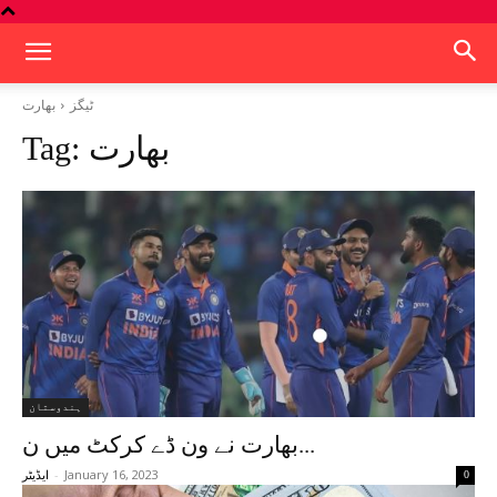
ٹیگز
بھارت
بھارت
Tag:
ہندوستان
بھارت نے ون ڈے کرکٹ میں ن...
-
January 16, 2023
0
ایڈیٹر